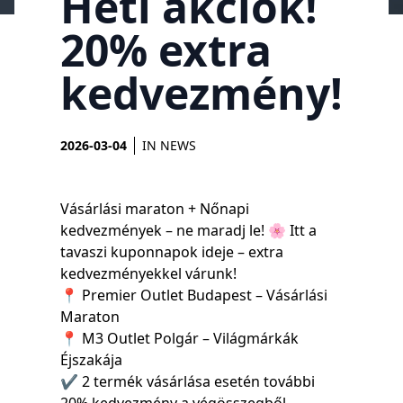
Heti akciók!
20% extra
kedvezmény!
2026-03-04
IN
NEWS
Vásárlási maraton + Nőnapi
kedvezmények – ne maradj le! 🌸 Itt a
tavaszi kuponnapok ideje – extra
kedvezményekkel várunk!
📍 Premier Outlet Budapest – Vásárlási
Maraton
📍 M3 Outlet Polgár – Világmárkák
Éjszakája
✔ 2 termék vásárlása esetén további